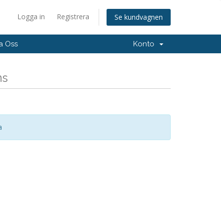
Logga in
Registrera
Se kundvagnen
a Oss
Konto
ns
a