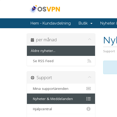
Hem - Kundavdelning
Butik
Nyheter
Ny
per månad
Äldre nyheter...
Support
Se RSS Feed
Support
Mina supportärenden
Nyheter & Meddelanden
Hjälpcentral